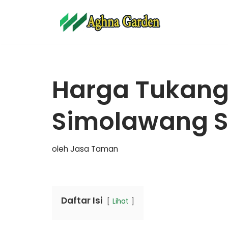
Lompat
ke
konten
Harga Tukan
Simolawang S
oleh
Jasa Taman
Daftar Isi
Lihat