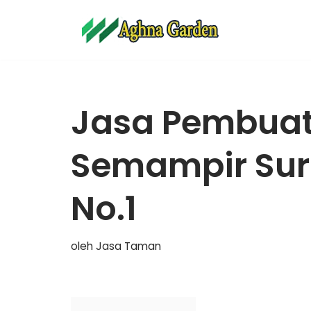
Lompat
ke
konten
Jasa Pembua
Semampir Sur
No.1
oleh
Jasa Taman