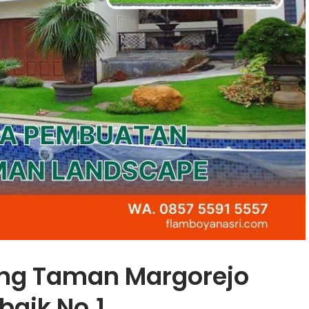
ng Taman Margorejo
baik No.1